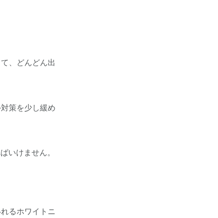
。
って、どんどん出
外対策を少し緩め
。
ればいけません。
いれるホワイトニ