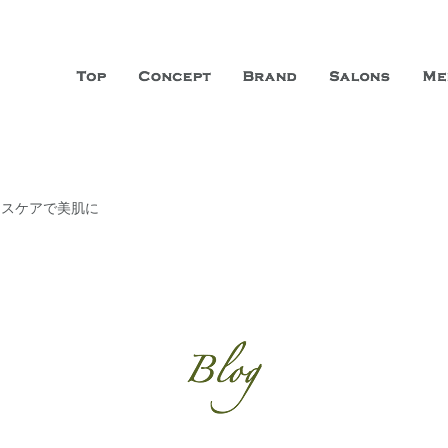
山市に3店舗、神戸三宮に「神戸店」 パリサンジェルマン通りに「パリ店」
ーガニックエステサロン ファシオー
こだわり、内面から美しくなることを追求する「本物」の商品・技術・サー
ラスケアで美肌に