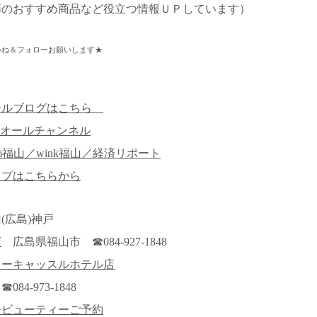
節のおすすめ商品など役立つ情報ＵＰしています）
ね＆フォローお願いします★
ールブログはこちら
オールチャンネル
m福山／wink福山／経済リポート
ップはこちらから
(広島)神戸
店
広島県福山市 ☎084-927-1848
ューキャッスルホテル店
4-973-1848
ービューティーご予約