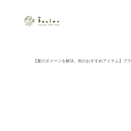
瀬戸内から世界に展開するエステサロン「ファシオール」。福
【福山・神戸・Paris】オ
ポジティブライフを応援します。オーガニックコスメ・商品に
タルでご提案します。
【夏のダメージを解決。秋のおすすめアイテム】プ