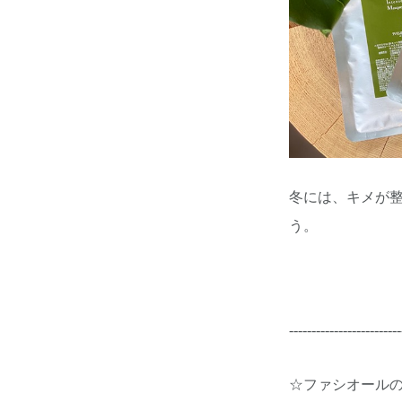
冬には、キメが
う。
-------------------------
☆ファシオール