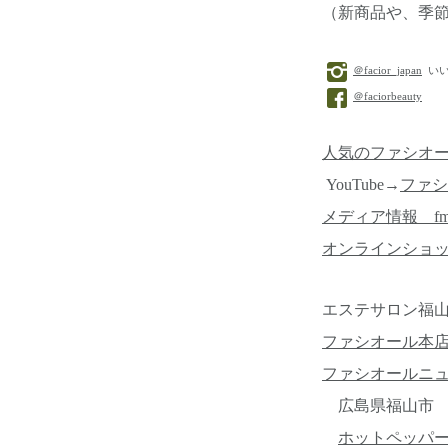
（新商品や、季
＠facior_japan
いい
＠faciorbeauty
人気のファシオ
YouTube→
ファシ
メディア情報 f
オンラインショ
エステサロン福山
ファシオール本
ファシオールニ
広島県福山市 ☎08
ホットペッパ