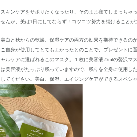
、スキンケアをサボりたくなったり、そのまま寝てしまっちゃ
ませんが、美は1日にしてならず！コツコツ努力を続けることが
ア美白と秋からの乾燥、保湿ケアの両方の効果を期待できる
。ご自身が使用してとてもよかったとのことで、プレゼントに
ャルケアに選ばれるこのマスク。１枚に美容液25mlの贅沢マ
には美容液がたっぷり残っていますので、残りを全身に使用し
用してください。美白、保湿、エイジングケアができるスペシ