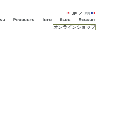
オンラインショップ
がオープン。お客様のもつ「自らしい美しさ」を追求し、未来の
ルは、 内面から輝く美をトー
ビスを提供する総合エステサロンです。