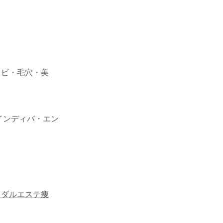
キビ・毛穴・美
インディバ・エン
イダルエステ痩