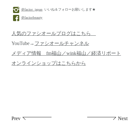
＠facior_japan
いいね＆フォローお願いします★
＠faciorbeauty
人気のファシオールブログはこちら
YouTube→
ファシオールチャンネル
メディア情報 fm福山／wink福山／経済リポート
オンラインショップはこちらから
投
Prev
Next
稿
ナ