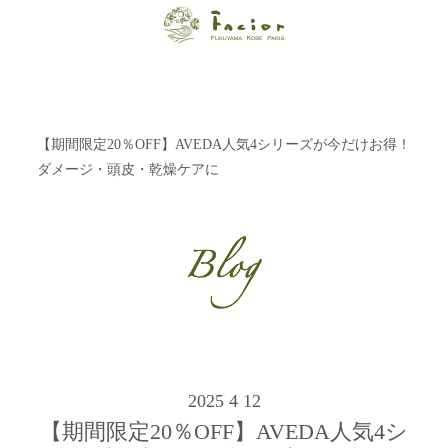
【福山・神戸・
Paris】オーガニ
ックエステサロ
【期間限定20％OFF】AVEDA人気4シリーズが今だけお得！
ン ファシオー
ダメージ・頭皮・乾燥ケアに
ルは、 内面から
輝く美をトータ
ルでご提案しま
す。
2025 4 12
【期間限定20％OFF】AVEDA人気4シ