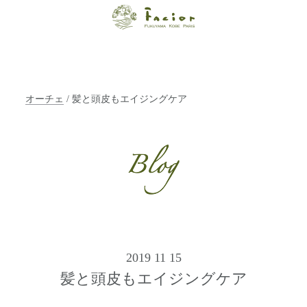
【福山・神戸・
Paris】オーガニ
ックエステサロ
オーチェ
/ 髪と頭皮もエイジングケア
ン ファシオー
ルは、 内面から
輝く美をトータ
ルでご提案しま
す。
2019 11 15
髪と頭皮もエイジングケア