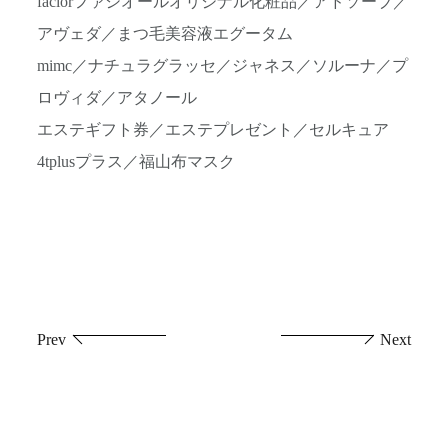
faciorファシオールオリジナル化粧品／アドソーブ／
アヴェダ／まつ毛美容液エグータム
mimc／ナチュラグラッセ／ジャネス／ソルーナ／プ
ロヴィダ／アタノール
エステギフト券／エステプレゼント／セルキュア
4tplusプラス／福山布マスク
投
Prev
Next
稿
ナ
ビ