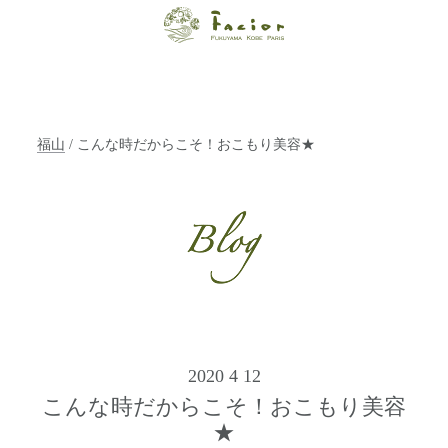
【福山・神戸・
Paris】オーガニ
ックエステサロ
福山
/ こんな時だからこそ！おこもり美容★
ン ファシオー
ルは、 内面から
輝く美をトータ
ルでご提案しま
す。
2020 4 12
こんな時だからこそ！おこもり美容
★