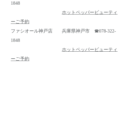
1848
ホットペッパービューティ
ーご予約
ファシオール神戸店 兵庫県神戸市 ☎078-322-
1848
ホットペッパービューティ
ーご予約
インドエステ 検索 キャビテーション 木 日曜日 お願い 痩せる 利
用規約 新規ok 口コミ 500 小顔 探す 800 専門 豊富 アル 毛
穴 可 リフトアップ 美白 火 以内 強力 気持ち ems リンパドレナ
ージュ 都度 高 大門 コルギ 多く 指 スクール 高い 当 尾道
なのは 松永 ハイフ アン モニター