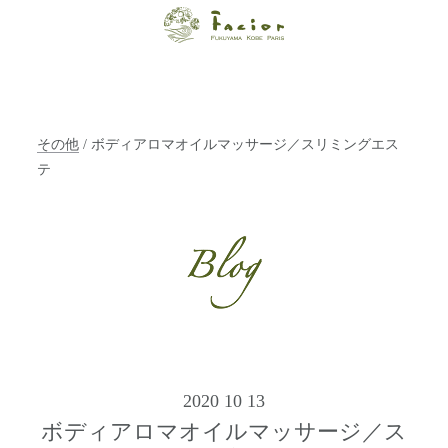
【福山・神戸・
Paris】オーガニ
ックエステサロ
その他
/ ボディアロマオイルマッサージ／スリミングエス
ン ファシオー
テ
ルは、 内面から
輝く美をトータ
ルでご提案しま
す。
2020 10 13
ボディアロマオイルマッサージ／ス