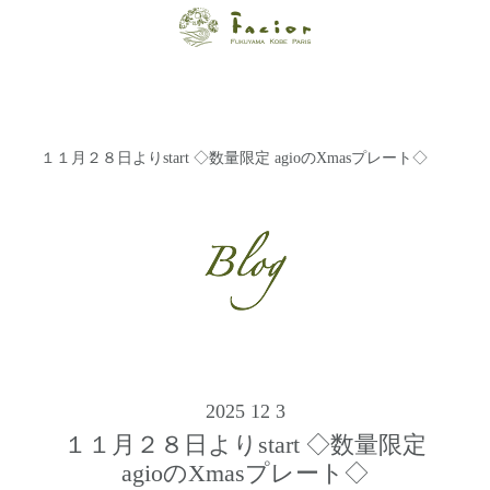
【福山・神戸・
Paris】オーガニ
ックエステサロ
１１月２８日よりstart ◇数量限定 agioのXmasプレート◇
ン ファシオー
ルは、 内面から
輝く美をトータ
ルでご提案しま
す。
2025 12 3
１１月２８日よりstart ◇数量限定
agioのXmasプレート◇