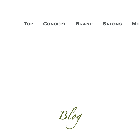
山市に3店舗、神戸三宮に「神戸店」 パリサンジェルマン通りに「パリ店」
ーガニックエステサロン ファシオー
こだわり、内面から美しくなることを追求する「本物」の商品・技術・サー