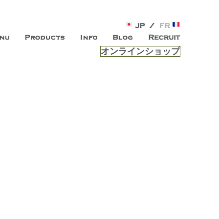
オンラインショップ
がオープン。お客様のもつ「自らしい美しさ」を追求し、未来の
ルは、 内面から輝く美をトー
ビスを提供する総合エステサロンです。