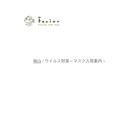
瀬戸内から世界に展開するエステサロン「ファシオール」。福
【福山・神戸・Paris】オ
ポジティブライフを応援します。オーガニックコスメ・商品に
タルでご提案します。
福山
/ ウイルス対策～マスク入荷案内～