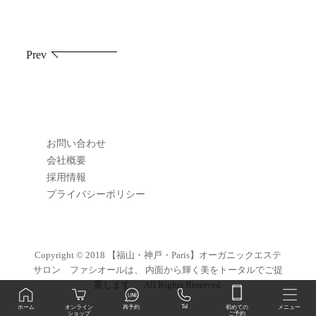
投
Prev
稿
ナ
ビ
お問い合わせ
ゲ
会社概要
採用情報
ー
プライバシーポリシー
シ
ョ
Copyright © 2018
【福山・神戸・Paris】オーガニックエステ
サロン ファシオールは、 内面から輝く美をトータルでご提
ン
案します。
. All Rights Reserved.
初めての
Tel
オンライン
ホーム
再予約
メニュー
ご予約
ショップ