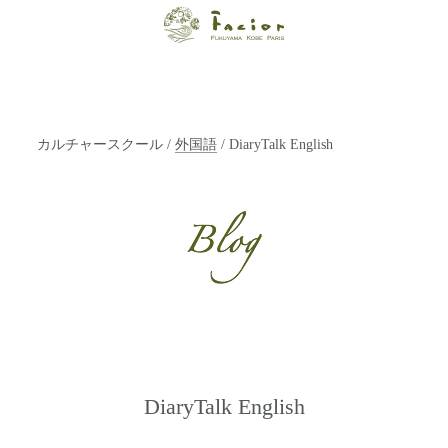
【福山・神戸・
Paris】オーガニ
ックエステサロ
カルチャースクール
/
外国語
/ DiaryTalk English
ン ファシオー
ルは、 内面から
輝く美をトータ
ルでご提案しま
す。
DiaryTalk English