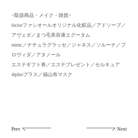
<取扱商品・メイク・雑貨>
faciorファシオールオリジナル化粧品／アドソーブ／
アヴェダ／まつ毛美容液エグータム
mimc／ナチュラグラッセ／ジャネス／ソルーナ／プ
ロヴィダ／アタノール
エステギフト券／エステプレゼント／セルキュア
4tplusプラス／福山布マスク
投
Prev
Next
稿