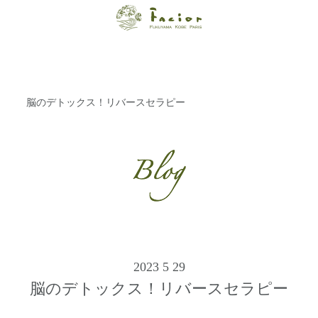
【福山・神戸・
Paris】オーガニ
ックエステサロ
脳のデトックス！リバースセラピー
ン ファシオー
ルは、 内面から
輝く美をトータ
ルでご提案しま
す。
2023 5 29
脳のデトックス！リバースセラピー