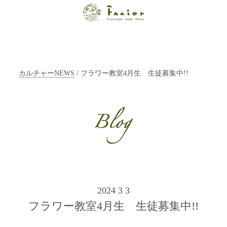
【福山・神戸・
Paris】オーガニ
ックエステサロ
カルチャーNEWS
/ フラワー教室4月生 生徒募集中!!
ン ファシオー
ルは、 内面から
輝く美をトータ
ルでご提案しま
す。
2024 3 3
フラワー教室4月生 生徒募集中!!