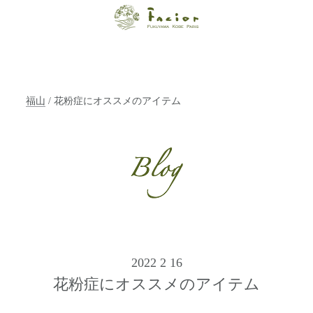
【福山・神戸・
Paris】オーガニ
ックエステサロ
福山
/ 花粉症にオススメのアイテム
ン ファシオー
ルは、 内面から
輝く美をトータ
ルでご提案しま
す。
2022 2 16
花粉症にオススメのアイテム