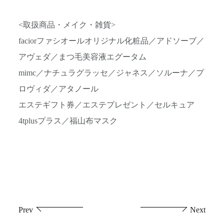
<取扱商品・メイク・雑貨>
faciorファシオールオリジナル化粧品／アドソーブ／
アヴェダ／まつ毛美容液エグータム
mimc／ナチュラグラッセ／ジャネス／ソルーナ／プ
ロヴィダ／アタノール
エステギフト券／エステプレゼント／セルキュア
4tplusプラス／福山布マスク
投
Prev
Next
稿