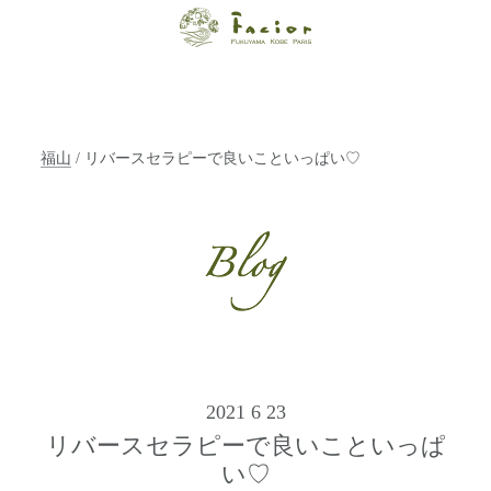
【福山・神戸・
Paris】オーガニ
ックエステサロ
福山
/ リバースセラピーで良いこといっぱい♡
ン ファシオー
ルは、 内面から
輝く美をトータ
ルでご提案しま
す。
2021 6 23
リバースセラピーで良いこといっぱ
い♡