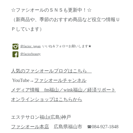
☆ファシオールのＳＮＳも更新中！☆
（新商品や、季節のおすすめ商品など役立つ情報Ｕ
Ｐしています）
＠facior_japan
いいね＆フォローお願いします★
＠faciorbeauty
人気のファシオールブログはこちら
YouTube→
ファシオールチャンネル
メディア情報 fm福山／wink福山／経済リポート
オンラインショップはこちらから
エステサロン福山(広島)神戸
ファシオール本店
広島県福山市 ☎084-927-1848