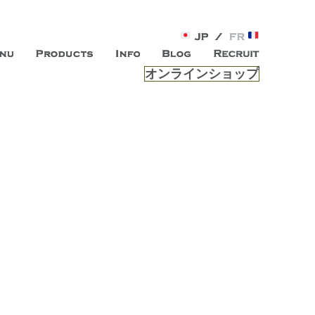
オンラインショップ
がオープン。お客様のもつ「自らしい美しさ」を追求し、未来の
ルは、 内面から輝く美をトー
ビスを提供する総合エステサロンです。