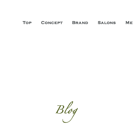
山市に3店舗、神戸三宮に「神戸店」 パリサンジェルマン通りに「パリ店」
ーガニックエステサロン ファシオー
こだわり、内面から美しくなることを追求する「本物」の商品・技術・サー