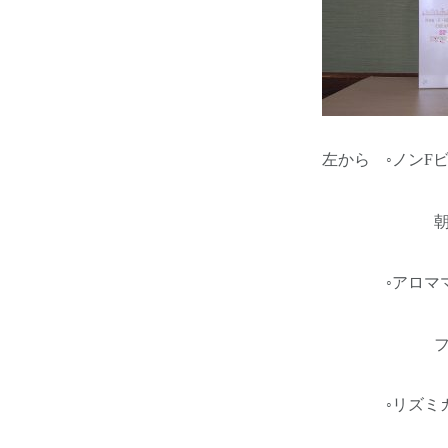
左から ◦ノンFビ
朝・夜塗る
◦アロママッ
ファシオール
◦リズミカ