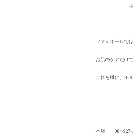
ホルモンバ
ファシオールで
お肌のケアだけで
これを機に、BO
本店 084-927-1