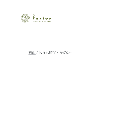
瀬戸内から世界に展開するエステサロン「ファシオール」。福
【福山・神戸・Paris】オ
ポジティブライフを応援します。オーガニックコスメ・商品に
タルでご提案します。
福山
/ おうち時間～その2～