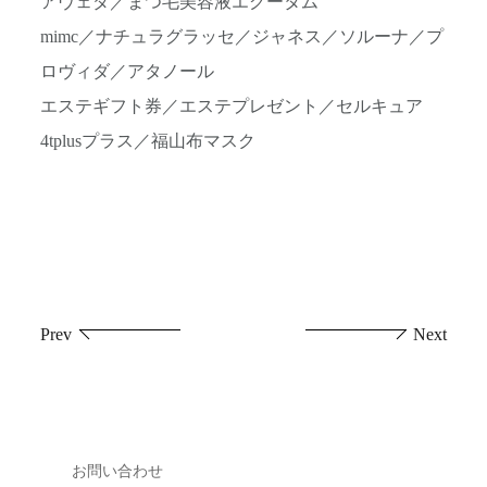
アヴェダ／まつ毛美容液エグータム
mimc／ナチュラグラッセ／ジャネス／ソルーナ／プ
ロヴィダ／アタノール
エステギフト券／エステプレゼント／セルキュア
4tplusプラス／福山布マスク
投
Prev
Next
稿
ナ
ビ
お問い合わせ