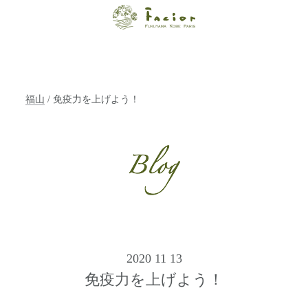
【福山・神戸・
Paris】オーガニ
ックエステサロ
福山
/ 免疫力を上げよう！
ン ファシオー
ルは、 内面から
輝く美をトータ
ルでご提案しま
す。
2020 11 13
免疫力を上げよう！