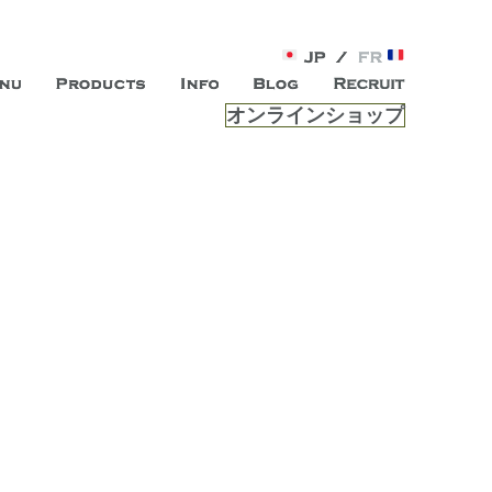
オンラインショップ
がオープン。お客様のもつ「自らしい美しさ」を追求し、未来の
ルは、 内面から輝く美をトー
ビスを提供する総合エステサロンです。