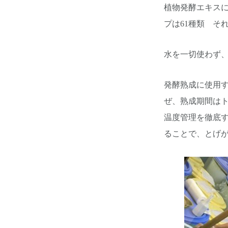
植物発酵エキスに
プは61種類 そ
水を一切使わず
発酵熟成に使用す
ぜ、熟成期間は
温度管理を徹底す
ることで、とげ