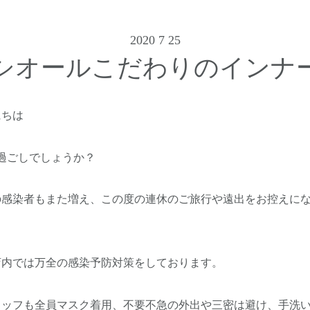
2020 7 25
シオールこだわりのインナ
にちは
過ごしでしょうか？
の感染者もまた増え、この度の連休のご旅行や遠出をお控えに
店内では万全の感染予防対策をしております。
タッフも全員マスク着用、不要不急の外出や三密は避け、手洗