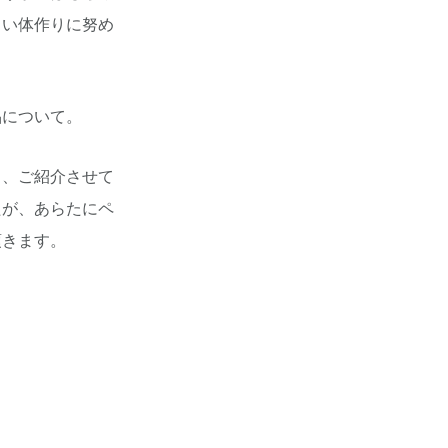
くい体作りに努め
品について。
と、ご紹介させて
たが、あらたにペ
頂きます。