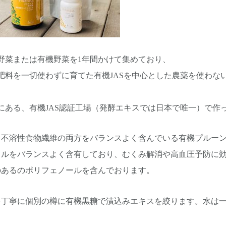
野菜または有機野菜を1年間かけて集めており、
肥料を一切使わずに育てた有機JASを中心とした農薬を使わな
にある、有機JAS認証工場（発酵エキスでは日本で唯一）で作
と不溶性食物繊維の両方をバランスよく含んでいる有機プルー
ラルをバランスよく含有しており、むくみ解消や高血圧予防に
のあるのポリフェノールを含んでおります。
を丁寧に個別の樽に有機黒糖で漬込みエキスを絞ります。水は