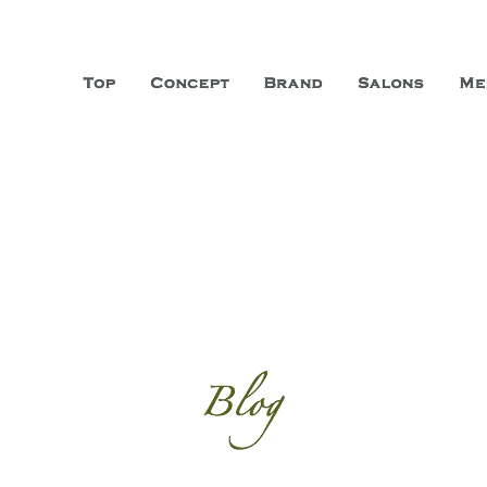
山市に3店舗、神戸三宮に「神戸店」 パリサンジェルマン通りに「パリ店」
ーガニックエステサロン ファシオー
こだわり、内面から美しくなることを追求する「本物」の商品・技術・サー