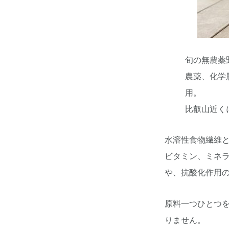
旬の無農薬
農薬、化学
用。
比叡山近く
水溶性食物繊維
ビタミン、ミネ
や、抗酸化作用
原料一つひとつ
りません。