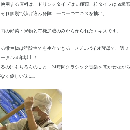
使用する原料は、ドリンクタイプは53種類、粒タイプは59種
れぞれ個別で漬け込み発酵、一つ一つエキスを抽出。
、旬の野菜・果物と有機黒糖のみから作られたエキスです。
る微生物は強酸性でも生存できるITOプロバイオ酵母で、週２
トータル４年以上！
るのはもちろんのこと、24時間クラシック音楽を聞かせなが
がなく優しい味に。