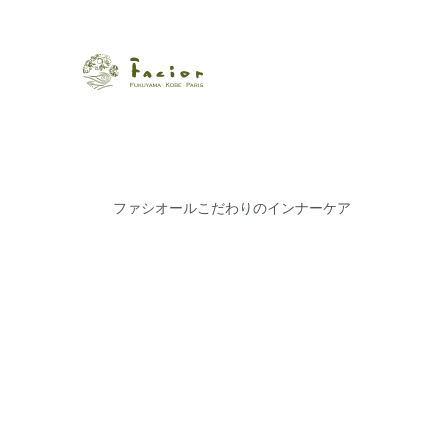
瀬戸内から世界に展開するエステサロン「ファシオール」。福
【福山・神戸・Paris】オ
ポジティブライフを応援します。オーガニックコスメ・商品に
タルでご提案します。
ファシオールこだわりのインナーケア