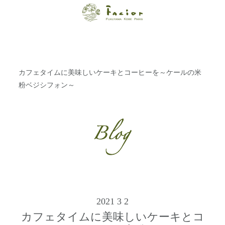
【福山・神戸・
Paris】オーガニ
ックエステサロ
カフェタイムに美味しいケーキとコーヒーを～ケールの米
ン ファシオー
粉ベジシフォン～
ルは、 内面から
輝く美をトータ
ルでご提案しま
す。
2021 3 2
カフェタイムに美味しいケーキとコ