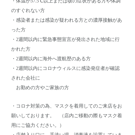
・体温が37.5℃以上または咳の症状がある方や体調
のすぐれな
い方
・感染者または感染が疑われる方との濃厚接触があ
った方
・2週間以内に緊急事態宣言が発出された地域に行
かれた方
・2週間以内に海外へ渡航歴のある方
・2週間以内にコロナウィルスに感染発症者が確認
された会社に
お勤めの方やご家族の方
・コロナ対策の為、マスクを着用してのご来店をお
願いしておりま
す。 （店内ご移動の際もマスク着
用にご協力ください。）
・店舗入り口に、手洗い場、消毒液を設置していま