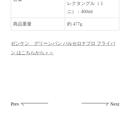
レクタングル（ミ
ニ）：400ml
商品重量
約 477g
ゼンケン グリーンパン バルセロナプロ フライパ
ン はこちらから＞＞
投
Prev
Next
稿
ナ