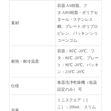
容器:AS樹脂、フ
タ:ABS樹脂・ポリアセ
タール・ステンレス
素材
鋼、プレート:ポリプロ
ピレン、パッキン:シリ
コーンゴム
容器：80℃ -20℃、フ
タ：80℃ -20℃、プレー
耐熱・耐冷温度
ト：90℃ -20℃、パッキ
ン：210℃ -20℃
食器洗浄乾燥機（低温
仕様
設定のみ） 可
ミニスクエア（ミ
ニ）：200ml、 スリム
容量