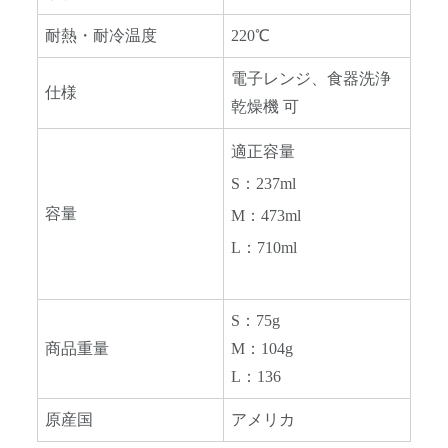
耐熱・耐冷温度
220℃
電子レンジ、食器洗浄
仕様
乾燥機 可
適正容量
S：237ml
容量
M：473ml
L：710ml
S：75g
商品重量
M：104g
L：136
原産国
アメリカ