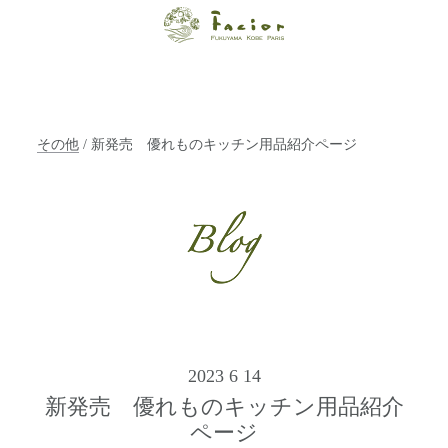
【福山・神戸・
Paris】オーガニ
ックエステサロ
その他
/ 新発売 優れものキッチン用品紹介ページ
ン ファシオー
ルは、 内面から
輝く美をトータ
ルでご提案しま
す。
2023 6 14
新発売 優れものキッチン用品紹介
ページ