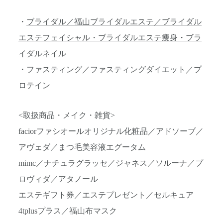
・
ブライダル／福山ブライダルエステ／ブライダル
エステフェイシャル・ブライダルエステ痩身・ブラ
イダルネイル
・ファスティング／ファスティングダイエット／プ
ロテイン
<取扱商品・メイク・雑貨>
faciorファシオールオリジナル化粧品／アドソーブ／
アヴェダ／まつ毛美容液エグータム
mimc／ナチュラグラッセ／ジャネス／ソルーナ／プ
ロヴィダ／アタノール
エステギフト券／エステプレゼント／セルキュア
4tplusプラス／福山布マスク