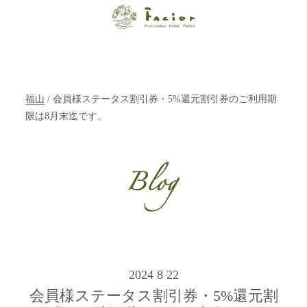
【福山・神戸・
Paris】オーガニ
ックエステサロ
福山
/ 会員様ステータス割引券・5%還元割引券のご利用期
ン ファシオー
限は8月末迄です。
ルは、 内面から
輝く美をトータ
ルでご提案しま
す。
2024 8 22
会員様ステータス割引券・5%還元割