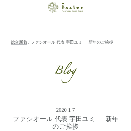
【福山・神戸・
Paris】オーガニ
ックエステサロ
総合新着
/ ファシオール 代表 宇田ユミ 新年のご挨拶
ン ファシオー
ルは、 内面から
輝く美をトータ
ルでご提案しま
す。
2020 1 7
ファシオール 代表 宇田ユミ 新年
のご挨拶