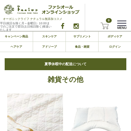
オーガニックライフ ナチュラル無添加コスメ
0
平日(祝日を除く月～金曜日）10:00ま
でのご注文で翌日(土日祝日除く)発送い
MENU
たします
キャンペーン商品
スキンケア
サプリメント
ボディケア
ヘアケア
アドソーブ
食品・雑貨
ログイン
夏季休暇中の配送について
雑貨その他