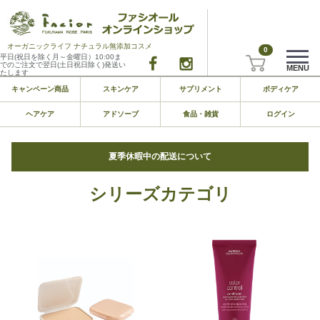
オーガニックライフ ナチュラル無添加コスメ
0
平日(祝日を除く月～金曜日）10:00ま
でのご注文で翌日(土日祝日除く)発送い
MENU
たします
キャンペーン商品
スキンケア
サプリメント
ボディケア
ヘアケア
アドソーブ
食品・雑貨
ログイン
夏季休暇中の配送について
シリーズカテゴリ