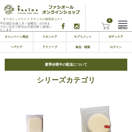
オーガニックライフ ナチュラル無添加コスメ
0
平日(祝日を除く月～金曜日）10:00ま
でのご注文で翌日(土日祝日除く)発送い
MENU
たします
キャンペーン商品
スキンケア
サプリメント
ボディケア
ヘアケア
アドソーブ
食品・雑貨
ログイン
夏季休暇中の配送について
シリーズカテゴリ