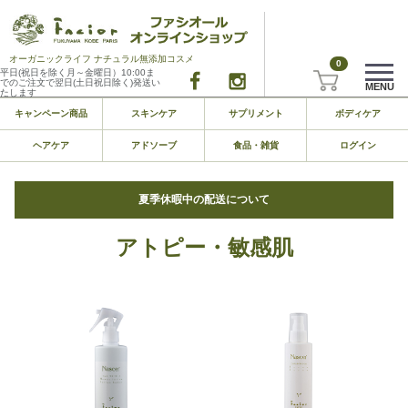
オーガニックライフ ナチュラル無添加コスメ
0
平日(祝日を除く月～金曜日）10:00ま
でのご注文で翌日(土日祝日除く)発送い
MENU
たします
キャンペーン商品
スキンケア
サプリメント
ボディケア
ヘアケア
アドソーブ
食品・雑貨
ログイン
夏季休暇中の配送について
アトピー・敏感肌