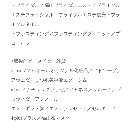
・
ブライダル／福山ブライダルエステ／ブライダル
エステフェイシャル・ブライダルエステ痩身・ブラ
イダルネイル
・ファスティング／ファスティングダイエット／プ
ロテイン
<取扱商品・メイク・雑貨>
faciorファシオールオリジナル化粧品／アドソーブ／
アヴェダ／まつ毛美容液エグータム
mimc／ナチュラグラッセ／ジャネス／ソルーナ／プ
ロヴィダ／アタノール
エステギフト券／エステプレゼント／セルキュア
4tplusプラス／福山布マスク