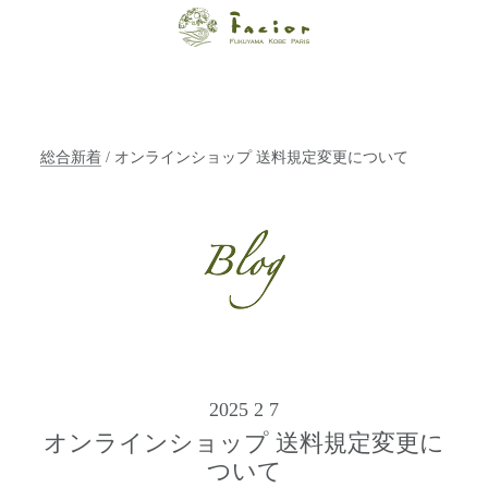
【福山・神戸・
Paris】オーガニ
ックエステサロ
総合新着
/ オンラインショップ 送料規定変更について
ン ファシオー
ルは、 内面から
輝く美をトータ
ルでご提案しま
す。
2025 2 7
オンラインショップ 送料規定変更に
ついて