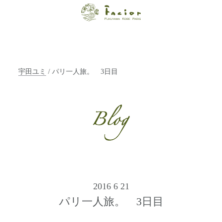
【福山・神戸・
Paris】オーガニ
ックエステサロ
宇田ユミ
/ パリ一人旅。 3日目
ン ファシオー
ルは、 内面から
輝く美をトータ
ルでご提案しま
す。
2016 6 21
パリ一人旅。 3日目