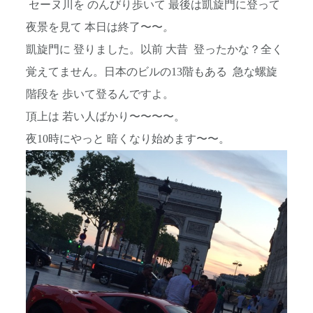
セーヌ川を のんびり歩いて 最後は凱旋門に登って
夜景を見て 本日は終了〜〜
。
凱旋門に 登りました。以前 大昔 登ったかな？全く
覚えてません。日本のビルの13階もある 急な螺旋
階段を 歩いて登るんですよ。
頂上は 若い人ばかり〜〜〜〜。
夜10時にやっと 暗くなり始めます〜〜。