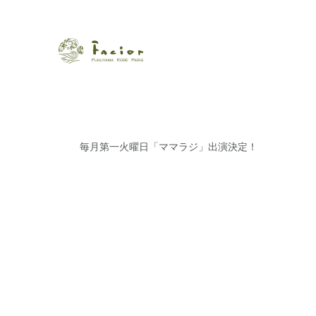
瀬戸内から世界に展開するエステサロン「ファシオール」。福
【福山・神戸・Paris】オ
ポジティブライフを応援します。オーガニックコスメ・商品に
タルでご提案します。
毎月第一火曜日「ママラジ」出演決定！