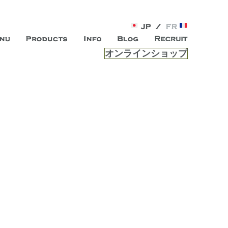
オンラインショップ
がオープン。お客様のもつ「自らしい美しさ」を追求し、未来の
ルは、 内面から輝く美をトー
ビスを提供する総合エステサロンです。