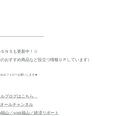
----------------------------------
のＳＮＳも更新中！☆
節のおすすめ商品など役立つ情報ＵＰしています）
ね＆フォローお願いします★
ールブログはこちら
オールチャンネル
m福山／wink福山／経済リポート