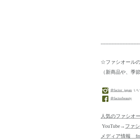
-------------------------
☆ファシオール
（新商品や、季
＠facior_japan
いい
＠faciorbeauty
人気のファシオ
YouTube→
ファシ
メディア情報 f