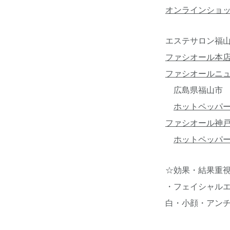
オンラインショ
エステサロン福山
ファシオール本
ファシオールニ
広島県福山市 ☎08
ホットペッパ
ファシオール神
ホットペッパ
☆効果・結果重
・フェイシャル
白・小顔・アン