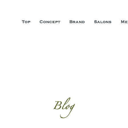
山市に3店舗、神戸三宮に「神戸店」 パリサンジェルマン通りに「パリ店」
ーガニックエステサロン ファシオー
こだわり、内面から美しくなることを追求する「本物」の商品・技術・サー