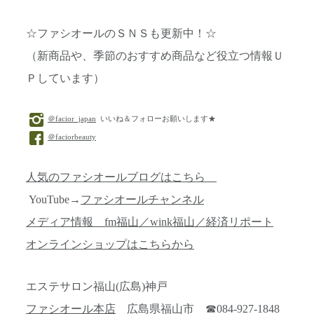
☆ファシオールのＳＮＳも更新中！☆
（新商品や、季節のおすすめ商品など役立つ情報Ｕ
Ｐしています）
＠facior_japan
いいね＆フォローお願いします★
＠faciorbeauty
人気のファシオールブログはこちら
YouTube→
ファシオールチャンネル
メディア情報 fm福山／wink福山／経済リポート
オンラインショップはこちらから
エステサロン福山(広島)神戸
ファシオール本店
広島県福山市 ☎084-927-1848