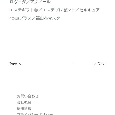
ロヴィダ／アタノール
エステギフト券／エステプレゼント／セルキュア
4tplusプラス／福山布マスク
投
Prev
Next
稿
ナ
ビ
お問い合わせ
ゲ
会社概要
採用情報
ー
プライバシーポリシー