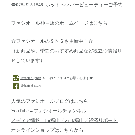
☎078-322-1848
ホットペッパービューティーご予約
ファシオール神戸店のホームページはこちら
☆ファシオールのＳＮＳも更新中！☆
（新商品や、季節のおすすめ商品など役立つ情報Ｕ
Ｐしています）
＠facior_japan
いいね＆フォローお願いします★
＠faciorbeauty
人気のファシオールブログはこちら
YouTube→
ファシオールチャンネル
メディア情報 fm福山／wink福山／経済リポート
オンラインショップはこちらから