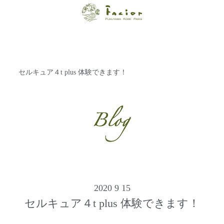
【福山・神戸・
Paris】オーガニ
ックエステサロ
セルキュア４t plus 体験できます！
ン ファシオー
ルは、 内面から
輝く美をトータ
ルでご提案しま
す。
2020 9 15
セルキュア４t plus 体験できます！