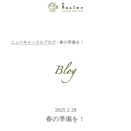
【福山・神戸・
Paris】オーガニ
ックエステサロ
ニューキャッスルブログ
/ 春の準備を！
ン ファシオー
ルは、 内面から
輝く美をトータ
ルでご提案しま
す。
2025 2 28
春の準備を！