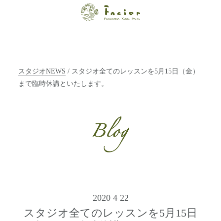
【福山・神戸・
Paris】オーガニ
ックエステサロ
スタジオNEWS
/ スタジオ全てのレッスンを5月15日（金）
ン ファシオー
まで臨時休講といたします。
ルは、 内面から
輝く美をトータ
ルでご提案しま
す。
2020 4 22
スタジオ全てのレッスンを5月15日