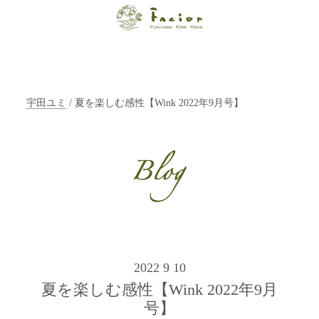
【福山・神戸・
Paris】オーガニ
ックエステサロ
宇田ユミ
/ 夏を楽しむ感性【Wink 2022年9月号】
ン ファシオー
ルは、 内面から
輝く美をトータ
ルでご提案しま
す。
2022 9 10
夏を楽しむ感性【Wink 2022年9月
号】