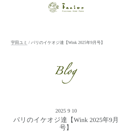
【福山・神戸・
Paris】オーガニ
ックエステサロ
宇田ユミ
/ パリのイケオジ達【Wink 2025年9月号】
ン ファシオー
ルは、 内面から
輝く美をトータ
ルでご提案しま
す。
2025 9 10
パリのイケオジ達【Wink 2025年9月
号】