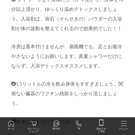
分以上浸かり、ゆっくり温めデトックスしましょ
う。入浴剤は、宙石（そらせきの）パウダーの入浴
剤が体の波動を整えてくれるので効果的でした！！
冷房は基本付けませんが、扇風機でも、足とお腹冷
やさないようにお願いします。真夏シャワーだけに
ならず、入浴デトックスオススメします。
❹1.5リットルの水を飲み身体をすすぎましょう。関
係ない臓器のワクチン残留をしっかり流しましょ
う。
❺食事に気をつけてください。
初めての
Tel
オンライン
ホーム
再予約
メニュー
ご予約
ショップ