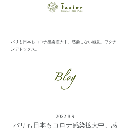
【福山・神戸・
Paris】オーガニ
ックエステサロ
パリも日本もコロナ感染拡大中。感染しない極意。ワクチ
ン ファシオー
ンデトックス。
ルは、 内面から
輝く美をトータ
ルでご提案しま
す。
2022 8 9
パリも日本もコロナ感染拡大中。感