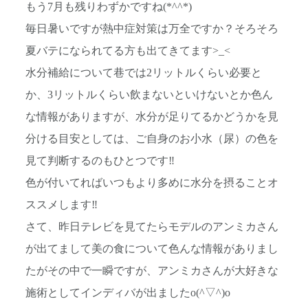
もう7月も残りわずかですね(*^^*)
毎日暑いですが熱中症対策は万全ですか？そろそろ
夏バテになられてる方も出てきてます>_<
水分補給について巷では2リットルくらい必要と
か、3リットルくらい飲まないといけないとか色ん
な情報がありますが、水分が足りてるかどうかを見
分ける目安としては、ご自身のお小水（尿）の色を
見て判断するのもひとつです‼︎
色が付いてればいつもより多めに水分を摂ることオ
ススメします‼︎
さて、昨日テレビを見てたらモデルのアンミカさん
が出てまして美の食について色んな情報がありまし
たがその中で一瞬ですが、アンミカさんが大好きな
施術としてインディバが出ましたo(^▽^)o