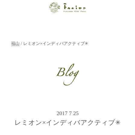
【福山・神戸・
Paris】オーガニ
ックエステサロ
福山
/ レミオン×インディバアクティブ✳︎
ン ファシオー
ルは、 内面から
輝く美をトータ
ルでご提案しま
す。
2017 7 25
レミオン×インディバアクティブ✳︎