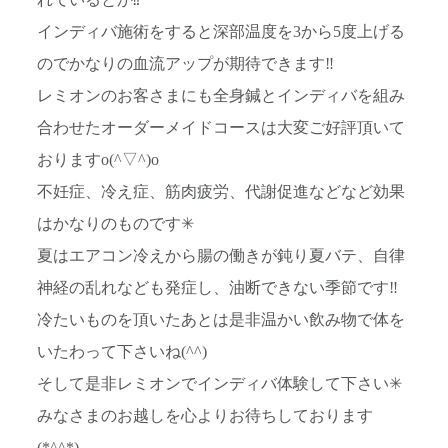
れているとか⁉︎
インディバ施術をすると深部温度を3から5度上げる
のでかなりの血流アップが期待できます‼︎
レミオンのお客さまにも全身鍼とインディバを組み
合わせたオーダーメイドコースは大変ご好評頂いて
おりますo(^▽^)o
不妊症、冷え症、筋肉疲労、代謝促進などなど効果
はかなりのものです✳︎
夏はエアコン冷えから腸の働きが鈍り夏バテ、自律
神経の乱れなども発症し、油断できない季節です‼︎
冷たいものを頂いたあとは是非温かい飲み物で体を
いたわって下さいね(^^)
そして是非レミオンでインディバ体験して下さい✳︎
みなさまのお越しを心よりお待ちしております