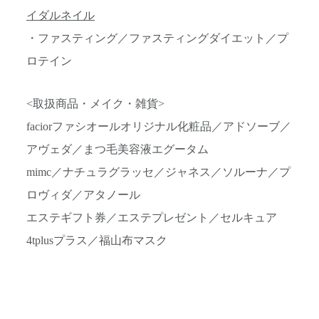
イダルネイル
・ファスティング／ファスティングダイエット／プ
ロテイン
<取扱商品・メイク・雑貨>
faciorファシオールオリジナル化粧品／アドソーブ／
アヴェダ／まつ毛美容液エグータム
mimc／ナチュラグラッセ／ジャネス／ソルーナ／プ
ロヴィダ／アタノール
エステギフト券／エステプレゼント／セルキュア
4tplusプラス／福山布マスク