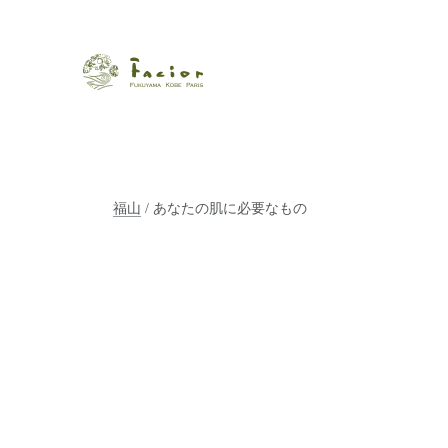
瀬戸内から世界に展開するエステサロン「ファシオール」。福
【福山・神戸・Paris】オ
ポジティブライフを応援します。オーガニックコスメ・商品に
タルでご提案します。
福山
/ あなたの肌に必要なもの