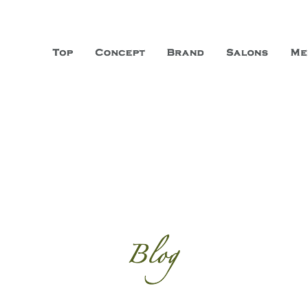
山市に3店舗、神戸三宮に「神戸店」 パリサンジェルマン通りに「パリ店」
ーガニックエステサロン ファシオー
こだわり、内面から美しくなることを追求する「本物」の商品・技術・サー