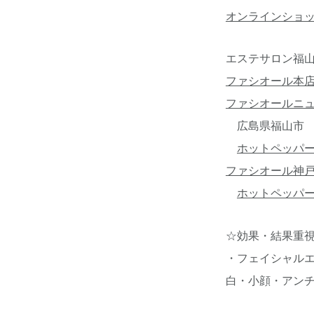
オンラインショ
エステサロン福山
ファシオール本
ファシオールニ
広島県福山市 ☎08
ホットペッパ
ファシオール神
ホットペッパ
☆効果・結果重
・フェイシャル
白・小顔・アン