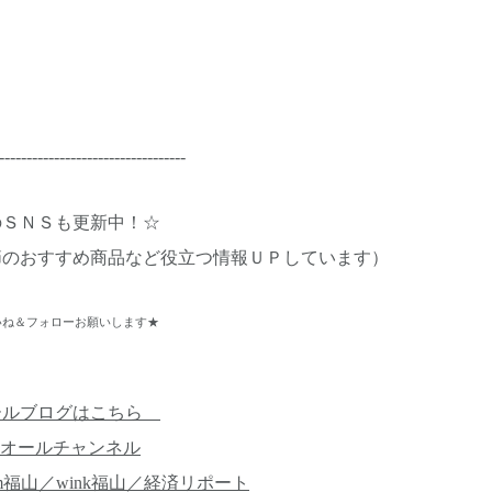
----------------------------------
のＳＮＳも更新中！☆
節のおすすめ商品など役立つ情報ＵＰしています）
ね＆フォローお願いします★
ールブログはこちら
オールチャンネル
m福山／wink福山／経済リポート