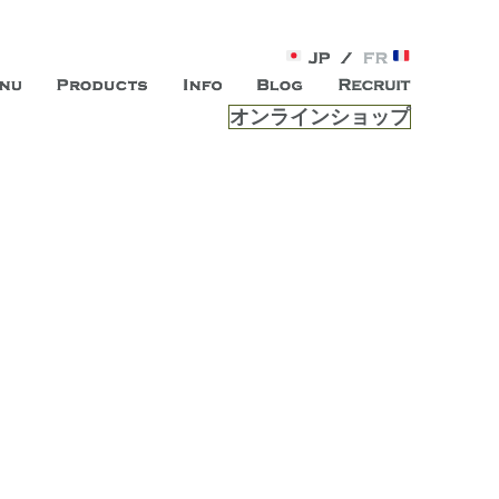
オンラインショップ
がオープン。お客様のもつ「自らしい美しさ」を追求し、未来の
ルは、 内面から輝く美をトー
ビスを提供する総合エステサロンです。