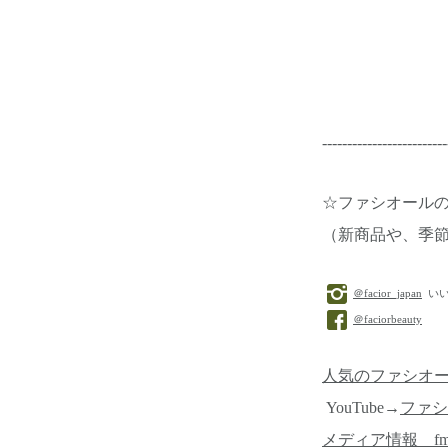
-------------------------
☆ファシオール
（新商品や、季
＠facior_japan
いい
＠faciorbeauty
人気のファシオ
YouTube→
ファシ
メディア情報 f