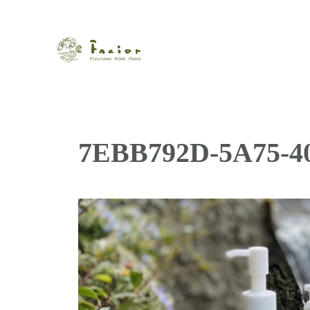
瀬戸内から世界に展開するエステサロン「ファシオール」。福
【福山・神戸・Paris】オ
ポジティブライフを応援します。オーガニックコスメ・商品に
タルでご提案します。
7EBB792D-5A75-4