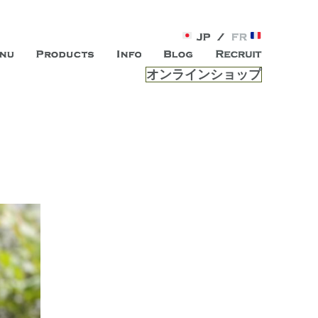
オンラインショップ
がオープン。お客様のもつ「自らしい美しさ」を追求し、未来の
ルは、 内面から輝く美をトー
ビスを提供する総合エステサロンです。