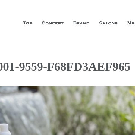
山市に3店舗、神戸三宮に「神戸店」 パリサンジェルマン通りに「パリ店」
ーガニックエステサロン ファシオー
こだわり、内面から美しくなることを追求する「本物」の商品・技術・サー
001-9559-F68FD3AEF965