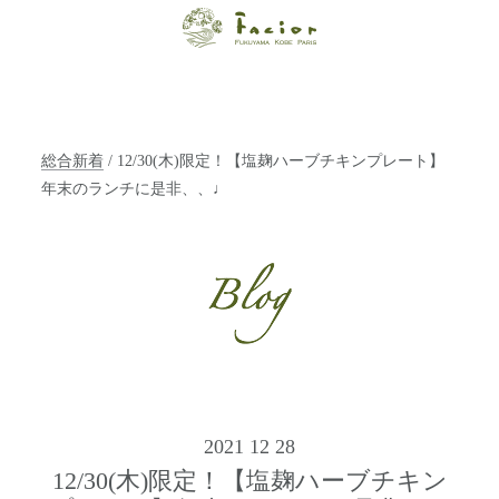
【福山・神戸・
Paris】オーガニ
ックエステサロ
総合新着
/ 12/30(木)限定！【塩麹ハーブチキンプレート】
ン ファシオー
年末のランチに是非、、♩
ルは、 内面から
輝く美をトータ
ルでご提案しま
す。
2021 12 28
12/30(木)限定！【塩麹ハーブチキン