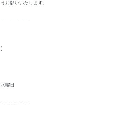
ようお願いいたします。
===========
日】
週水曜日
===========