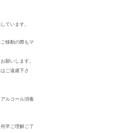
施しています。
内ご移動の際もマ
をお願いします。
用はご遠慮下さ
、アルコール消毒
、何卒ご理解ご了