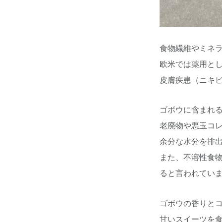
食物繊維やミネ
欧米では薬用と
皮膚疾患（ニキ
ゴボウに含まれ
老廃物や悪玉コ
余分な水分を排
また、不溶性食
ると言われてい
ゴボウの香りと
甘いスイーツを