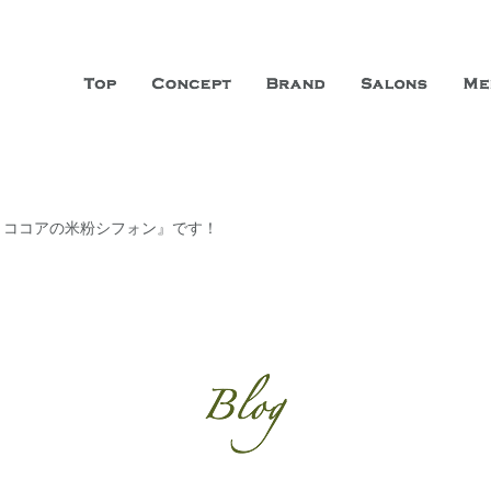
山市に3店舗、神戸三宮に「神戸店」 パリサンジェルマン通りに「パリ店」
ーガニックエステサロン ファシオー
こだわり、内面から美しくなることを追求する「本物」の商品・技術・サー
ウとココアの米粉シフォン』です！