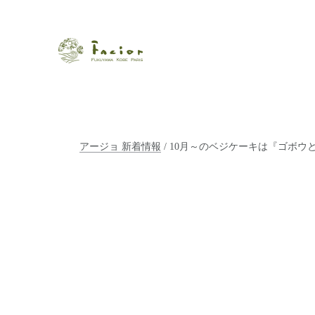
瀬戸内から世界に展開するエステサロン「ファシオール」。福
【福山・神戸・Paris】オ
ポジティブライフを応援します。オーガニックコスメ・商品に
タルでご提案します。
アージョ 新着情報
/ 10月～のベジケーキは『ゴボ