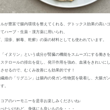
ラルが豊富で腸内環境を整えてくれる、デトックス効果の高い
してハーブ・生薬・漢方薬に用いられ、
ビ、湿疹、解毒、乾癬）の薬の材料としても使われています。
る「イヌリン」という成分が腎臓の機能をスムーズにする働き
レステロールの排出を促し、発汗作用を強め、血液をきれいに
出させるので、むくみ改善にも効果的です！
物繊維の「リグニン」は腸内の発ガン性物質を吸着し、大腸ガ
ます。
ココアのハーモニーを是非お楽しみくださいね♩
食べたいけれど、身体にも良いものを・・・