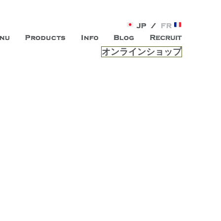
オンラインショップ
がオープン。お客様のもつ「自らしい美しさ」を追求し、未来の
ルは、 内面から輝く美をトー
ビスを提供する総合エステサロンです。