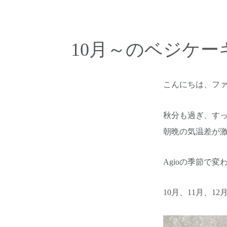
10月～のベジケ
こんにちは、フ
秋分も過ぎ、す
朝晩の気温差が
Agioの季節で
10月、11月、