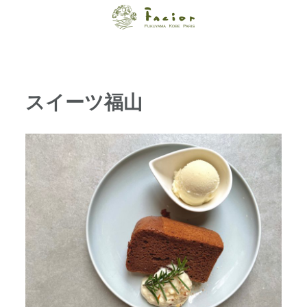
【福山・神戸・
Paris】オーガニ
ックエステサロ
スイーツ福山
ン ファシオー
ルは、 内面から
輝く美をトータ
ルでご提案しま
す。