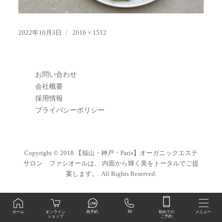
投
フ
2022年10月3日
2016 × 1512
稿
ル
日:
サ
イ
ズ
お問い合わせ
会社概要
採用情報
プライバシーポリシー
Copyright © 2018
【福山・神戸・Paris】オーガニックエステ
サロン ファシオールは、 内面から輝く美をトータルでご提
案します。
. All Rights Reserved.
初めての
Tel
オンライン
ホーム
再予約
メニュー
ご予約
ショップ