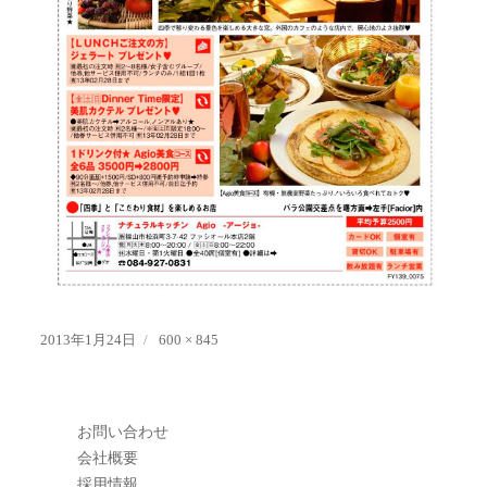
投
フ
2013年1月24日
600 × 845
稿
ル
日:
サ
イ
ズ
お問い合わせ
会社概要
採用情報