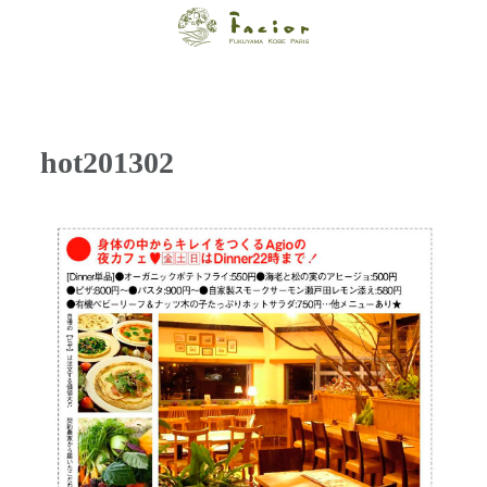
【福山・神戸・
Paris】オーガニ
ックエステサロ
hot201302
ン ファシオー
ルは、 内面から
輝く美をトータ
ルでご提案しま
す。