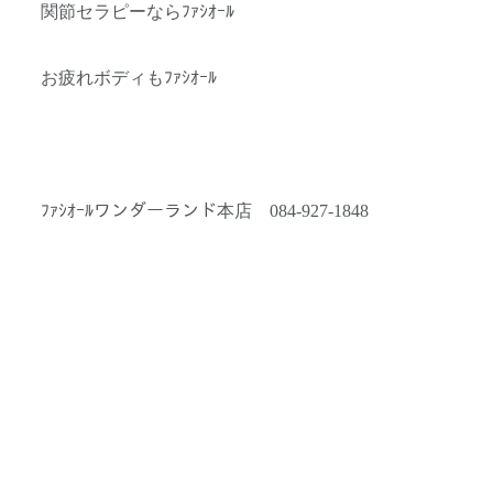
関節セラピーならﾌｧｼｵｰﾙ
お疲れボディもﾌｧｼｵｰﾙ
ﾌｧｼｵｰﾙワンダーランド本店 084-927-1848