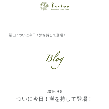
【福山・神戸・
Paris】オーガニ
ックエステサロ
福山
/ ついに今日！満を持して登場！
ン ファシオー
ルは、 内面から
輝く美をトータ
ルでご提案しま
す。
2016 9 8
ついに今日！満を持して登場！