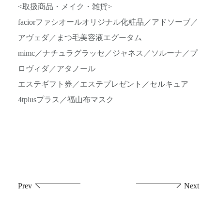
<取扱商品・メイク・雑貨>
faciorファシオールオリジナル化粧品／アドソーブ／
アヴェダ／まつ毛美容液エグータム
mimc／ナチュラグラッセ／ジャネス／ソルーナ／プ
ロヴィダ／アタノール
エステギフト券／エステプレゼント／セルキュア
4tplusプラス／福山布マスク
投
Prev
Next
稿
ナ