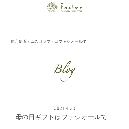
【福山・神戸・
Paris】オーガニ
ックエステサロ
総合新着
/ 母の日ギフトはファシオールで
ン ファシオー
ルは、 内面から
輝く美をトータ
ルでご提案しま
す。
2021 4 30
母の日ギフトはファシオールで