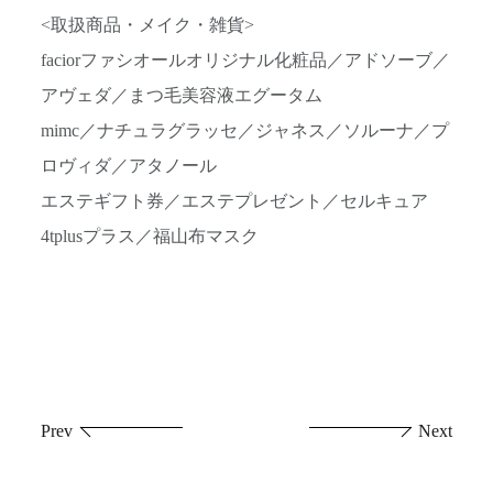
<取扱商品・メイク・雑貨>
faciorファシオールオリジナル化粧品／アドソーブ／
アヴェダ／まつ毛美容液エグータム
mimc／ナチュラグラッセ／ジャネス／ソルーナ／プ
ロヴィダ／アタノール
エステギフト券／エステプレゼント／セルキュア
4tplusプラス／福山布マスク
投
Prev
Next
稿