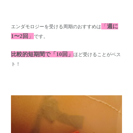
「
週に
エンダモロジーを受ける周期のおすすめは
1〜2回
」
です。
比較的短期間で「10回」
ほど受けることがベス
ト！