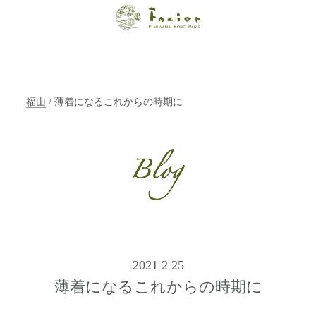
【福山・神戸・
Paris】オーガニ
ックエステサロ
福山
/ 薄着になるこれからの時期に
ン ファシオー
ルは、 内面から
輝く美をトータ
ルでご提案しま
す。
2021 2 25
薄着になるこれからの時期に