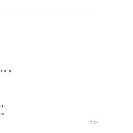
k menu
e)
ars
￥380