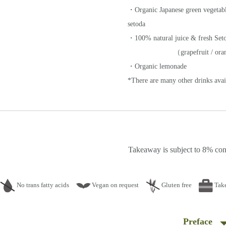
・Organic Japanese green vegetab
setoda
・100% natural juice & fresh Set
（grapefruit / ora
・Organic lemonade
*There are many other drinks avai
Takeaway is subject to 8% co
No trans fatty acids
Vegan on request
Gluten free
Tak
Preface