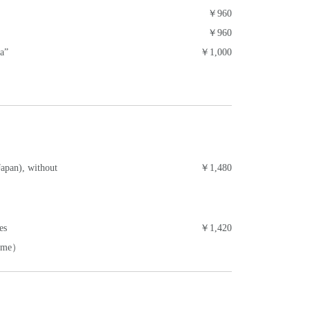
￥960
￥960
a”
￥1,000
apan), without
￥1,480
es
￥1,420
hyme）