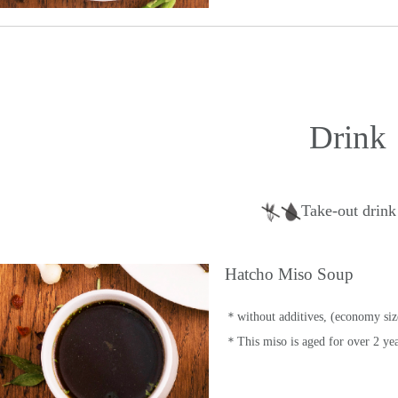
Drink
Take-out drin
Hatcho Miso Soup
＊without additives, (economy siz
＊This miso is aged for over 2 ye