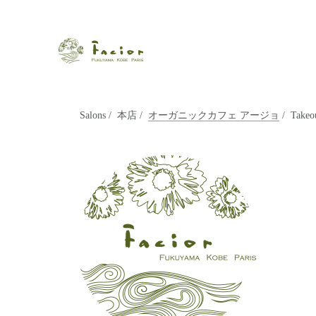
瀬戸内から世界に展開するエステサロン「ファシオール」。福
【福山・神戸・Paris】オ
ポジティブライフを応援します。オーガニックコスメ・商品に
タルでご提案します。
Salons
/
本店
/
オーガニックカフェ アージョ
/ Takeou