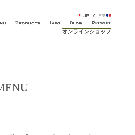
オンラインショップ
がオープン。お客様のもつ「自らしい美しさ」を追求し、未来の
ルは、 内面から輝く美をトー
ビスを提供する総合エステサロンです。
 MENU