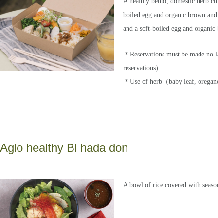
A healthy bento, domestic herb chi
boiled egg and organic brown and w
and a soft-boiled egg and organic
＊Reservations must be made no lat
reservations)
＊Use of herb（baby leaf, oregan
Agio healthy Bi hada don
A bowl of rice covered with season