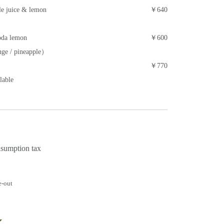
le juice & lemon
￥640
oda lemon
￥600
nge / pineapple）
￥770
lable
nsumption tax
e-out