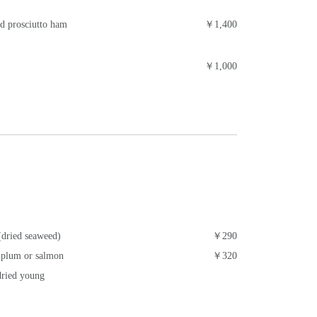
nd prosciutto ham
￥1,400
￥1,000
(dried seaweed)
￥290
 plum or salmon
￥320
dried young