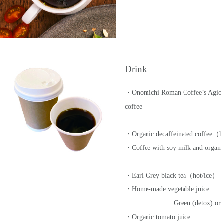
Drink
・Onomichi Roman Coffee’s Agio 
coffee
・Organic decaffeinated coffee（
・Coffee with soy milk and organi
・Earl Grey black tea（hot/ice）
・Home-made vegetable juice
Green (detox) or
・Organic tomato juice