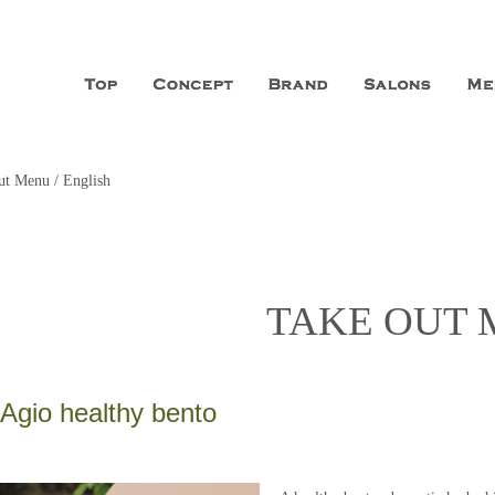
山市に3店舗、神戸三宮に「神戸店」 パリサンジェルマン通りに「パリ店」
ーガニックエステサロン ファシオー
こだわり、内面から美しくなることを追求する「本物」の商品・技術・サー
t Menu / English
TAKE OUT
Agio healthy bento