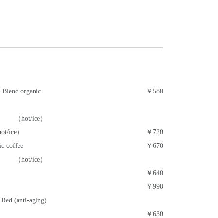
Blend organic
￥580
（hot/ice）
hot/ice）
￥720
c coffee
￥670
（hot/ice）
￥640
￥990
 Red (anti-aging)
￥630