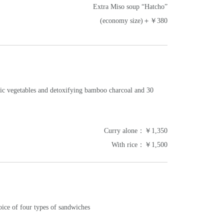
Extra Miso soup “Hatcho”
(economy size)＋￥380
nic vegetables and detoxifying bamboo charcoal and 30
Curry alone：￥1,350
With rice：￥1,500
oice of four types of sandwiches