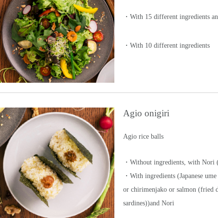
・With 15 different ingredients a
・With 10 different ingredients
Agio onigiri
Agio rice balls
・Without ingredients, with Nori 
・With ingredients (Japanese ume
or chirimenjako or salmon (fried 
sardines))and Nori