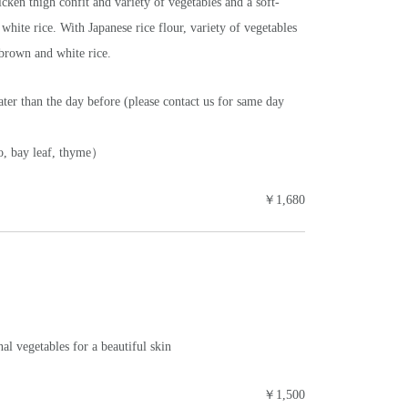
cken thigh confit and variety of vegetables and a soft-
hite rice. With Japanese rice flour, variety of vegetables
 brown and white rice.
er than the day before (please contact us for same day
o, bay leaf, thyme）
￥1,680
al vegetables for a beautiful skin
￥1,500