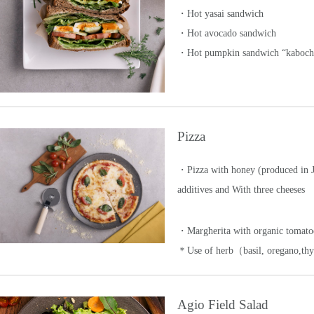
・Hot yasai sandwich
・Hot avocado sandwich
・Hot pumpkin sandwich “kaboch
Pizza
・Pizza with honey (produced in J
additives and With three cheeses
・Margherita with organic tomato
＊Use of herb（basil, oregano,t
Agio Field Salad